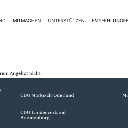
IND
MITMACHEN
UNTERSTÜTZEN
EMPFEHLUNGE
serem Angebot nicht.
r
CDU Märkisch-Oderland
Mi
d
CDU Landesverband
Brandenburg