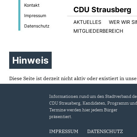
Kontakt
CDU Strausberg
Impressum
AKTUELLES
WER WIR S
Datenschutz
MITGLIEDERBEREICH
Hinweis
Diese Seite ist derzeit nicht aktiv oder existiert in un
Informationen rund um den Stadtverband de
CDU Strausberg, Kandidaten, Programm un
Termine werden hier jedem Bürger
präsentiert.
IMPRESSUM
DATENSCHUTZ