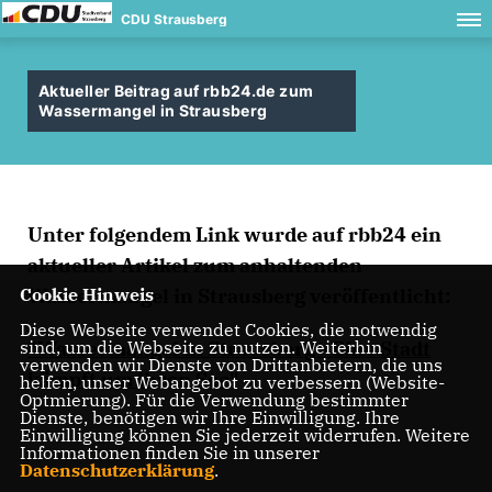
CDU Strausberg
Aktueller Beitrag auf rbb24.de zum
Wassermangel in Strausberg
Unter folgendem Link wurde auf rbb24 ein
aktueller Artikel zum anhaltenden
Cookie Hinweis
Wassermangel in Strausberg veröffentlicht:
Diese Webseite verwendet Cookies, die notwendig
sind, um die Webseite zu nutzen. Weiterhin
"Wassermangel in Strausberg - Eine Stadt
verwenden wir Dienste von Drittanbietern, die uns
kämpft um ihren See"
helfen, unser Webangebot zu verbessern (Website-
Optmierung). Für die Verwendung bestimmter
Dienste, benötigen wir Ihre Einwilligung. Ihre
Einwilligung können Sie jederzeit widerrufen. Weitere
Informationen finden Sie in unserer
Datenschutzerklärung
.