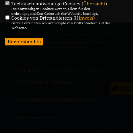
Technisch notwendige Cookies (
Übersicht
)
Die notwendigen Cookies werden allein für den
06.08.2022, 08:27 Uhr
ordnungsgemäßen Gebrauch der Webseite benötigt.
Cookies von Drittanbietern (
Hinweis
)
Derzeit verzichten wir auf Scripte von Drittanbietern auf der
Webseite.
Informationen rund um den Stadtverband der CDU
Einverstanden
Strausberg, Kandidaten, Programm und Termine
werden hier jedem Bürger präsentiert.
IMPRESSUM
DATENSCHUTZ
KONTAKT
CDU Märkisch-Oderland
CDU Landesverband Brandenburg
Mitgliederbereich
@2026 CDU Stadtverband
Realisation: Sharkness Media