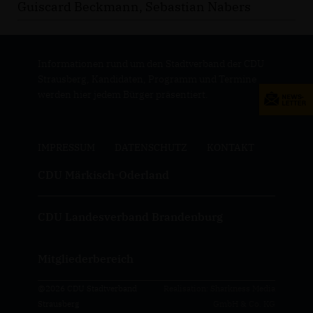
Guiscard Beckmann, Sebastian Nabers
Informationen rund um den Stadtverband der CDU
Strausberg, Kandidaten, Programm und Termine
werden hier jedem Bürger präsentiert.
IMPRESSUM
DATENSCHUTZ
KONTAKT
CDU Märkisch-Oderland
CDU Landesverband Brandenburg
Mitgliederbereich
@2026 CDU Stadtverband
Realisation: Sharkness Media
Strausberg
GmbH & Co. KG