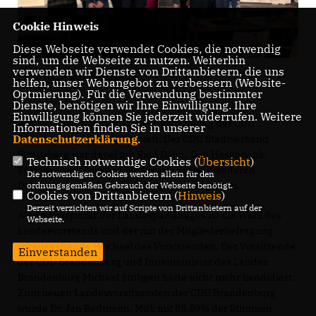
Cookie Hinweis
Diese Webseite verwendet Cookies, die notwendig
sind, um die Webseite zu nutzen. Weiterhin
verwenden wir Dienste von Drittanbietern, die uns
Foto: Guiscard Beckmann
helfen, unser Webangebot zu verbessern (Website-
Optmierung). Für die Verwendung bestimmter
Dienste, benötigen wir Ihre Einwilligung. Ihre
Einwilligung können Sie jederzeit widerrufen. Weitere
Am 25. März fand der 37. Landesparteitag der CDU
Informationen finden Sie in unserer
Datenschutzerklärung
.
Brandenburg in Potsdam statt. Der CDU Stadtverband
Strausberg war dabei mit Paul Dähn, Ron Hasenbank-
Technisch notwendige Cookies (
Übersicht
)
Subklew und Guiscard Beckmann sowie 7 weiteren
Die notwendigen Cookies werden allein für den
Delegierten aus dem Kreis MOL stark vertreten.
ordnungsgemäßen Gebrauch der Webseite benötigt.
Cookies von Drittanbietern (
Hinweis
)
Derzeit verzichten wir auf Scripte von Drittanbietern auf der
Als Schwerpunkt der Landesparteitages ist die Wahl des
Webseite.
Landesvorstands und der mit der Mitgliederbefragung
vorausgehende Wechsel des Vorsitzenden. Der Vorsitzende
Einverstanden
der CDU Brandenburg und Innenminister des Landes
Brandenburg Michael Stübgen hatte nicht mehr kandidiert.
Zum neuen Landesvorsitzenden der CDU Brandenburg
wurde Dr. Jan Redmann, MdL mit 88,89% der Stimmen