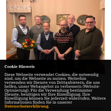
Cookie Hinweis
Diese Webseite verwendet Cookies, die notwendig
sind, um die Webseite zu nutzen. Weiterhin
Von links nach rechts: Ron Hasenbank-Subklew – Thomas
verwenden wir Dienste von Drittanbietern, die uns
Urbach – Kurt Zirwes – Enrico Meißner – Thomas Weiß –
helfen, unser Webangebot zu verbessern (Website-
Optmierung). Für die Verwendung bestimmter
Paul Dähn
Dienste, benötigen wir Ihre Einwilligung. Ihre
Einwilligung können Sie jederzeit widerrufen. Weitere
Informationen finden Sie in unserer
Datenschutzerklärung
.
Unter dem Motto „Übergabe des Staffelstabs an die jüngere