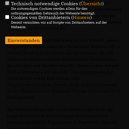
Generation“ fanden am 06.01.2024 Neuwahlen im CDU-
Technisch notwendige Cookies (
Übersicht
)
Die notwendigen Cookies werden allein für den
Stadtverband Strausberg statt. Herr Dieter Theodor Beckers
ordnungsgemäßen Gebrauch der Webseite benötigt.
gibt die Verantwortung als Vorsitzender der Strausberger
Cookies von Drittanbietern (
Hinweis
)
CDU nach seinem Eintritt in den wohlverdienten Ruhestand
Derzeit verzichten wir auf Scripte von Drittanbietern auf der
Webseite.
als Oberst der Bundeswehr ab.
Einverstanden
Der CDU-Stadtverband Strausberg ist dem Wunsch, seinen
langjährigen Stellvertreter Ron Hasenbank-Subklew (48) zu
seinem Nachfolger zu wählen, nachgekommen. Mit 100
Prozent der Stimmen wurde der fünffache Familienvater,
Berufssoldat und Staatlich Geprüfte Bautechniker, der seit
2006 in Strausberg lebt, gewählt. Zum stellvertretenden
Vorsitzenden wurde Kurt Zirwes, zum
Mitgliederbeauftragten Thomas Weiß, zum Schatzmeister
Enrico Meißner und zu Beisitzern Thomas Urbach und Paul
Dähn gewählt.
Ein Herzensanliegen des neuen Vorsitzenden ist es, die
junge Generation in Strausberg für das ehrenamtlich
kommunalpolitische Engagement zu begeistern, ohne die
berechtigten Belange unserer Senioren und Seniorinnen zu